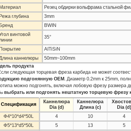
Материал
Резец обдирки
вольфрама стальной
фи
Режа глубина
3mm
Бренд
BWIN
Угол винтовой
35°
линии
Покрытие
AITiSiN
Длина каннелюры
50mm~100mm
дель продукта
Если следующая торцевая фреза карбида не может соотвес
одукцию подгонянную OEM
. Диаметр 0.2mm к 25mm, полн
готипа можно подгонять, включая лобовую фрезу размера 
выбрать или подгонять нештатную торцевую фрезу 
бы
Каннелюра
Каннелюра
Хвосто
Спецификация
Dia (d)
Длина (c)
Dia (d
Φ4*10*d4*50L
4
10
4
Φ5*13*d5*50L
5
13
5