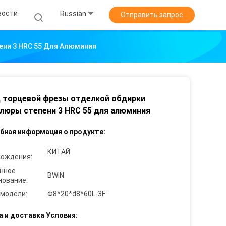
вости
Russian
Отправить запрос
ени 3 HRC 55 Для Алюминия
 торцевой фрезы отделкой обдирки
люры степени 3 HRC 55 для алюминия
бная информация о продукте:
КИТАЙ
хождения:
нное
BWIN
нование:
 модели:
Φ8*20*d8*60L-3F
а и доставка Условия: