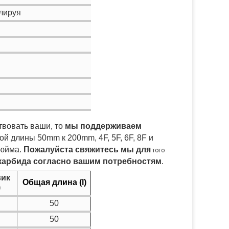
лируя
твовать ваши, то
мы поддерживаем
ой длины 50mm к 200mm, 4F, 5F, 6F, 8F и
дюйма.
Пожалуйста свяжитесь мы для
того
карбида согласно вашим потребностям
.
вик
Общая длина (l)
)
50
50