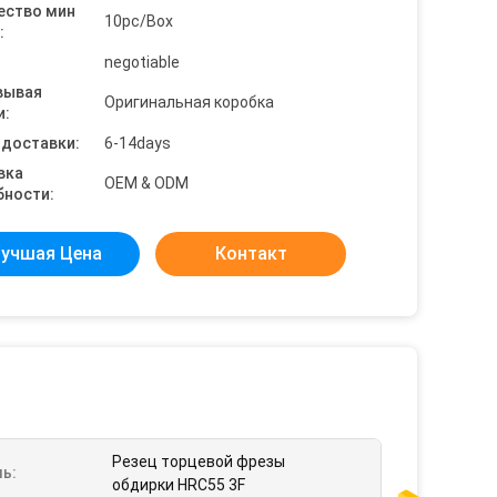
ество мин
10pc/Box
:
negotiable
вывая
Оригинальная коробка
и:
 доставки:
6-14days
вка
OEM & ODM
бности:
учшая Цена
Контакт
Резец торцевой фрезы
ь:
обдирки HRC55 3F