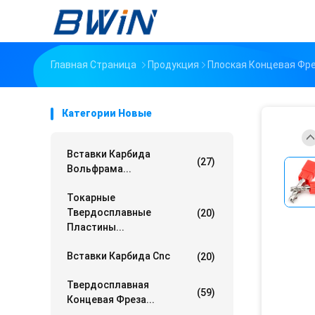
Главная Страница
Продукция
Плоская Концевая Фр
Категории Новые
Вставки Карбида
(27)
Вольфрама...
Токарные
Твердосплавные
(20)
Пластины...
Вставки Карбида Cnc
(20)
Твердосплавная
(59)
Концевая Фреза...