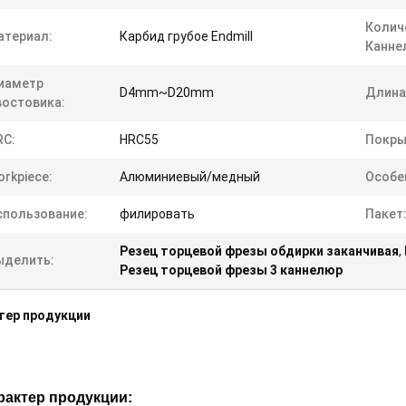
Колич
атериал:
Карбид грубое Endmill
Канне
иаметр
D4mm~D20mm
Длина
востовика:
RC:
HRC55
Покры
rkpiece:
Алюминиевый/медный
Особе
спользование:
филировать
Пакет
Резец торцевой фрезы обдирки заканчивая
,
ыделить:
Резец торцевой фрезы 3 каннелюр
тер продукции
рактер продукции: