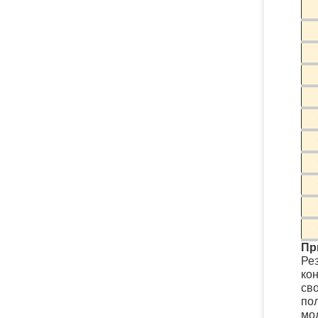
Пр
Ре
ко
св
по
мод