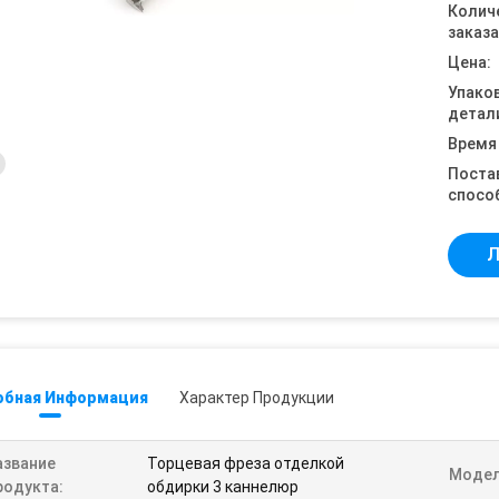
Колич
заказа
Цена:
Упако
детал
Время
Поста
спосо
Л
обная Информация
Характер Продукции
азвание
Торцевая фреза отделкой
Модел
родукта:
обдирки 3 каннелюр