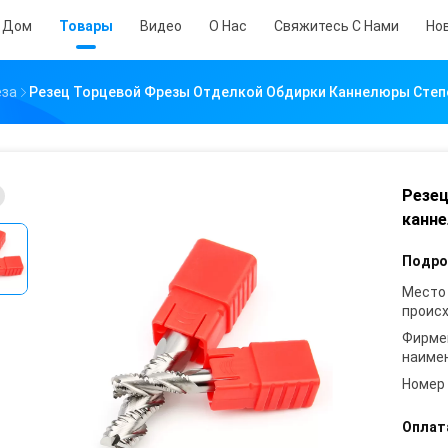
Дом
Товары
Видео
О Нас
Свяжитесь С Нами
Но
еза
Резец Торцевой Фрезы Отделкой Обдирки Каннелюры Степ
Резец
канне
Подро
Место
проис
Фирме
наиме
Номер
Оплат