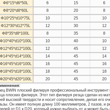
Φ6*15*d6*50L
6
15
6
Φ8*20*d8*60L
8
20
8
Φ10*25*d10*75L
10
25
10
Φ12*30*d12*75L
12
30
12
Φ8*35*d8*100L
8
35
8
Φ10*40*d10*100L
10
40
10
Φ12*45*d12*100L
12
45
12
Φ14*45*d14*100L
14
45
14
Φ16*45*d16*100L
16
45
16
Φ18*45*d18*100L
18
45
18
Φ20*45*d20*100L
20
45
20
именения:
зец BWIN плоский филируя профессиональный инструмент 
нца плоских филируя. Этот тип филируя резца сделан из ма
оей высокой твердости и носит сопротивление, делая его 
льзы. Он имеет полную длину 100 миллиметров, 2 пазов, и 
елей от D1 к D20, который нужно выбрать от, и может быть