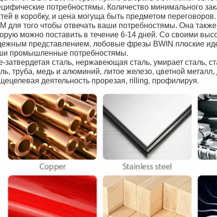
ецифические потребностямы. Количество минимального зак
стей в коробку, и цена могуща быть предметом переговоро
M для того чтобы отвечать ваши потребностямы. Она также 
торую можно поставить в течение 6-14 дней. Со своими вы
дежным представлением, лобовые фрезы BWIN плоские иде
ши промышленные потребностямы.
е-затвердетая сталь, нержавеющая сталь, умирает сталь, с
ль, труба, медь и алюминий, литое железо, цветной металл,
ецелевая деятельность прорезая, rilling, профилируя.