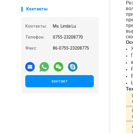
Ре
во
Контакты
пр
пр
пр
Контакты:
Ms. Linda Lu
вы
ск
Телефон:
0755-23208770
Ос
Факс:
86-0755-23208775
контакт
Те