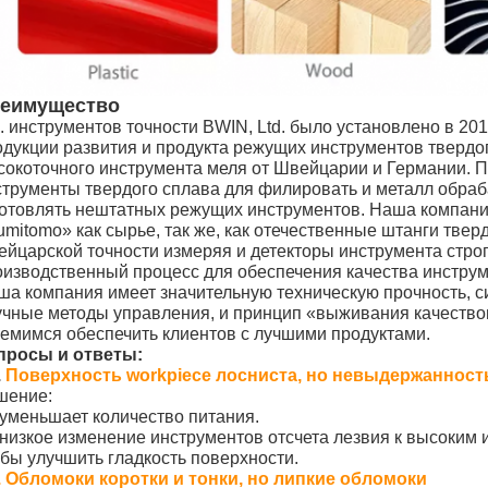
еимущество
. инструментов точности BWIN, Ltd. было установлено в 20
одукции развития и продукта режущих инструментов твердо
сокоточного инструмента меля от Швейцарии и Германии.
струменты твердого сплава для филировать и металл обраб
готовлять нештатных режущих инструментов. Наша компани
umitomo» как сырье, так же, как отечественные штанги тве
ейцарской точности измеряя и детекторы инструмента строг
оизводственный процесс для обеспечения качества инструм
ша компания имеет значительную техническую прочность, 
учные методы управления, и принцип «выживания качество
ремимся обеспечить клиентов с лучшими продуктами.
просы и ответы:
.
Поверхность workpiece лосниста, но невыдержанност
шение:
 уменьшает количество питания.
 низкое изменение инструментов отсчета лезвия к высоким 
обы улучшить гладкость поверхности.
. Обломоки коротки и тонки, но липкие обломоки