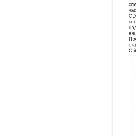
сп
ча
OD
ко
на
ва
Пр
ста
Общ