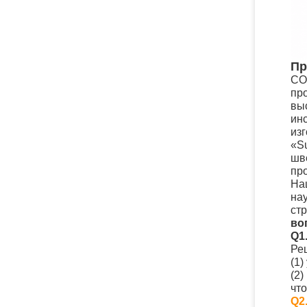
Пр
CO
пр
вы
ин
из
«S
шв
пр
На
на
ст
во
Q1
Ре
(1)
(2)
чт
Q2