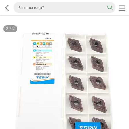
2
/
2