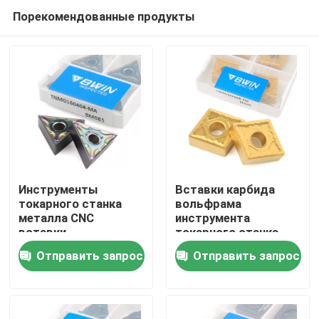
Порекомендованные продукты
Инструменты
Вставки карбида
токарного станка
вольфрама
металла CNC
инструмента
Дом
вставки
токарного станка
инструмента Matrial
вставки CNMG 1606
Отправить запрос
Отправить запрос
стали TNMG 160404
поворачивая
Товары
Stenless поворачивая
Видео