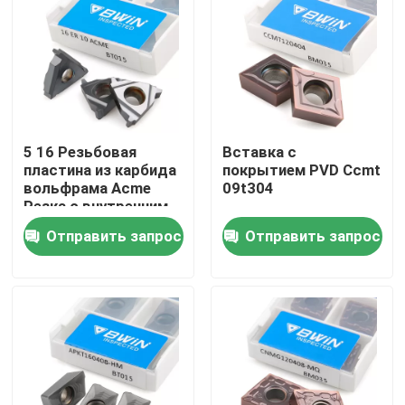
О нас
Тур по фабрике
5 16 Резьбовая
Вставка с
Контроль качества
пластина из карбида
покрытием PVD Ccmt
вольфрама Acme
09t304
Резка с внутренним
Свяжитесь с нами
шагом
Отправить запрос
Отправить запрос
Новости
Сделать запрос
Вставки карбида вольфрама