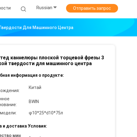
Russian
вости
Отправить запрос
Твердости Для Машинного Центра
тед каннелюры плоской торцевой фрезы 3
ой твердости для машинного центра
бная информация о продукте:
Китай
хождения:
нное
BWIN
нование:
 модели:
φ10*25*d10*75л
а и доставка Условия:
ество мин