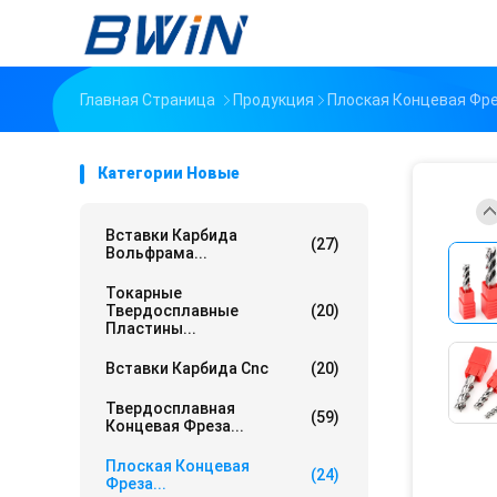
Главная Страница
Продукция
Плоская Концевая Фр
Категории Новые
Вставки Карбида
(27)
Вольфрама...
Токарные
Твердосплавные
(20)
Пластины...
Вставки Карбида Cnc
(20)
Твердосплавная
(59)
Концевая Фреза...
Плоская Концевая
(24)
Фреза...