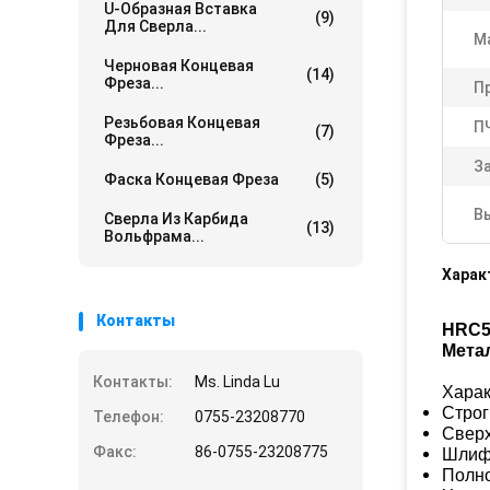
U-Образная Вставка
(9)
Для Сверла...
М
Черновая Концевая
(14)
Фреза...
П
Резьбовая Концевая
П
(7)
Фреза...
З
Фаска Концевая Фреза
(5)
В
Сверла Из Карбида
(13)
Вольфрама...
Харак
Контакты
HRC5
Мета
Контакты:
Ms. Linda Lu
Харак
Строг
Телефон:
0755-23208770
Сверх
Факс:
86-0755-23208775
Шлифо
Полно