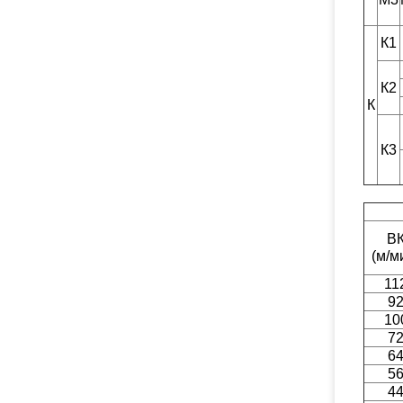
К1
К2
К
К3
В
(м/м
11
9
10
7
6
5
4