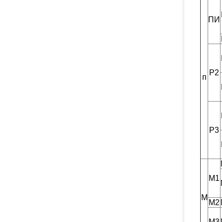
ПИ
Р2
п
Р3
М1
М
М2
М3