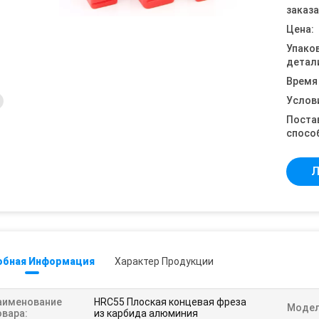
заказа
Цена:
Упако
детал
Время
Услов
Поста
спосо
Л
обная Информация
Характер Продукции
аименование
HRC55 Плоская концевая фреза
Модел
овара:
из карбида алюминия