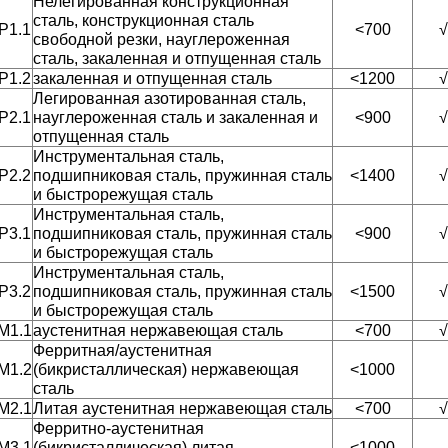
Нелегированная конструкционная
сталь, конструкционная сталь
P1.1
<700
√
свободной резки, науглероженная
сталь, закаленная и отпущенная сталь
P1.2
закаленная и отпущенная сталь
<1200
√
Легированная азотированная сталь,
P2.1
науглероженная сталь и закаленная и
<900
√
отпущенная сталь
Инструментальная сталь,
P2.2
подшипниковая сталь, пружинная сталь
<1400
√
и быстрорежущая сталь
Инструментальная сталь,
P3.1
подшипниковая сталь, пружинная сталь
<900
√
и быстрорежущая сталь
Инструментальная сталь,
P3.2
подшипниковая сталь, пружинная сталь
<1500
√
и быстрорежущая сталь
М1.1
аустенитная нержавеющая сталь
<700
√
Ферритная/аустенитная
М1.2
(бикристаллическая) нержавеющая
<1000
сталь
М2.1
Литая аустенитная нержавеющая сталь
<700
√
Ферритно-аустенитная
М3.1
(бикристаллическая) литая
<1000