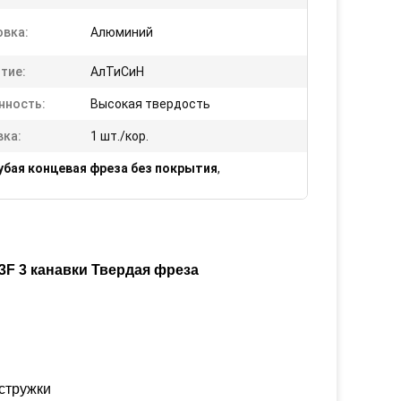
овка:
Алюминий
тие:
АлТиСиН
нность:
Высокая твердость
вка:
1 шт./кор.
зубая концевая фреза без покрытия
,
F 3 канавки Твердая фреза
стружки