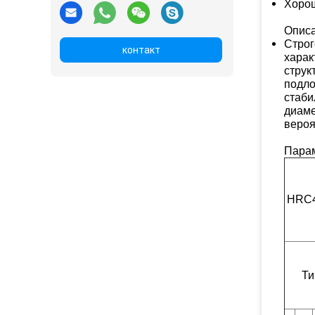
Хорош
Описа
Строг
контакт
харак
струк
подло
стаби
диаме
вероя
Пара
HRC4
Ти