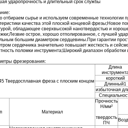
ая ударопрочность и длительный срок службы
ние:
о отбираем сырье и используем современные технологии п
теристики качества этой плоской концевой фрезы;Новое по
турой, обладающее сверхвысокой нанотвердостью и хорош
жки;Лезвие острое, хорошо отполированное, с лучшей удар
льным большим диаметром сердцевины.При гарантии прост
тром сердечника значительно повышает жесткость и сейсмо
тность поломки инструмента;Широкий диапазон обработки 
метры фрезерования:
Длина
инструмент
короткий
5 Твердосплавная фреза с плоским концом
Длинный1
избыточная дл
Специальнос
Прочность
Н/мм²
п
Материал
твердость
Возд
ПЧ