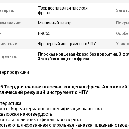
Твердосплавная плоская
атериал:
Загот
фреза
рименение:
Машинный центр
Покры
Ч:
HRC55
Особе
аявление:
Фрезерный инструмент с ЧПУ
Упако
Плоская концевая фреза без покрытия
,
3-х 
ыделить:
3-х зубая концевая фреза
тер продукции
5 Твердосплавная плоская концевая фреза Алюминий 3
ллический режущий инструмент с ЧПУ
теристика:
ий отбор материалов и спецификация качества
высокая нанотвердость
вка и полировка, финишная отделка
стью отшлифованная спиральная канавка, плавный отвод 