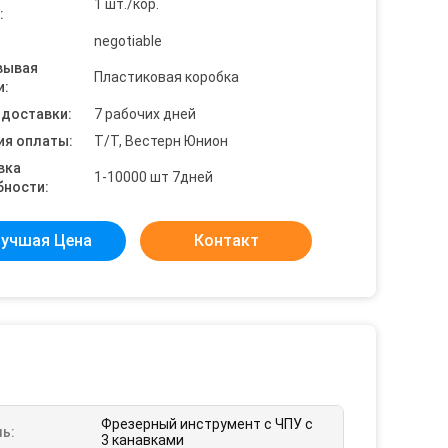
1 шт./кор.
:
negotiable
вывая
Пластиковая коробка
и:
 доставки:
7 рабочих дней
ия оплаты:
Т/Т, Вестерн Юнион
вка
1-10000 шт 7дней
бности:
учшая Цена
Контакт
Фрезерный инструмент с ЧПУ с
ь:
3 канавками