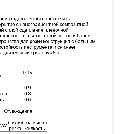
роизводства, чтобы обеспечить
крытие с наноградиентной композитной
ей силой сцепления пленочной
опрочностью, износостойкостью и более
ранства для резки конструкция с большим
стойкость инструмента и снижает
и длительный срок службы.
fz&v
а
1
0,9
ина
0,8
ть
0,6
Охлаждение
Сухая
Смазочная
уха
резка
жидкость