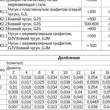
нержавеющая сталь
Чугун с пластинчатым графитом (серый
К1.1
<300
√
чугун), GJL
К2.1
Ковкий чугун, GJS
<500
√
К2.2
Ковкий чугун, GJS
500-800
√
К2.3
Ковкий чугун, GJS
>800
√
Чугун с вермикулярным графитом,
К3.1
<500
√
GJV;Ковкий чугун, GJM
Чугун с вермикулярным графитом,
К3.2
> 500
√
GJV;Ковкий чугун, GJM
Долбление
fz(мм/зуб)
К
Диаметр
ин)
2
4
6
8
10
12
14
16
2
0,01
0,018
0,026
0,034
0,041
0,048
0,054
0,0
2
0,01
0,017
0,025
0,032
0,038
0,045
0,0505
0,0
0
0,01
0,018
0,026
0,034
0,041
0,048
0,054
0,0
2
0,009
0,015
0,022
0,028
0,034
0,04
0,045
0,0
4
0,01
0,018
0,025
0,032
0,039
0,045
0,051
0,0
6
0,009
0,016
0,023
0,029
0,036
0,041
0,0465
0,0
4
0,007
0,012
0,018
0,023
0,027
0,032
0,036
0,0