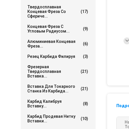
Твердосплавная
Концевая Фреза Со
(17)
Сфериче...
Концевая Фреза С
(9)
Угловым Радиусом...
Алюминиевая Концевая
(6)
Фреза...
Резец Карбида Филируя
(3)
Фрезерная
Твердосплавная
(21)
Вставка...
Вставка Для Токарного
(21)
Станка Из Карбида...
Карбид Калибруя
(8)
Подр
Вставку...
Карбид Продевая Нитку
(10)
Вставки...
Н
Т