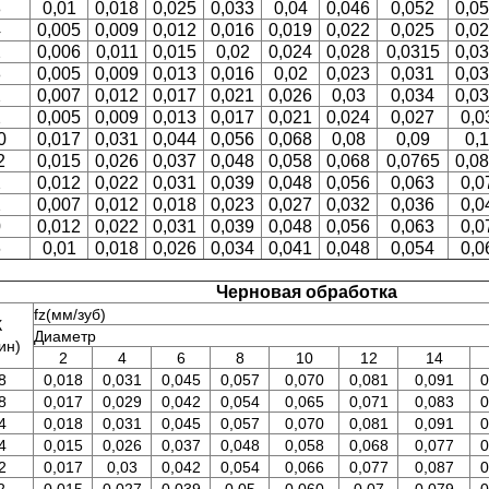
8
0,01
0,018
0,025
0,033
0,04
0,046
0,052
0,0
4
0,005
0,009
0,012
0,016
0,019
0,022
0,025
0,0
2
0,006
0,011
0,015
0,02
0,024
0,028
0,0315
0,0
8
0,005
0,009
0,013
0,016
0,02
0,023
0,031
0,0
2
0,007
0,012
0,017
0,021
0,026
0,03
0,034
0,0
2
0,005
0,009
0,013
0,017
0,021
0,024
0,027
0,0
0
0,017
0,031
0,044
0,056
0,068
0,08
0,09
0,1
2
0,015
0,026
0,037
0,048
0,058
0,068
0,0765
0,0
2
0,012
0,022
0,031
0,039
0,048
0,056
0,063
0,0
2
0,007
0,012
0,018
0,023
0,027
0,032
0,036
0,0
0
0,012
0,022
0,031
0,039
0,048
0,056
0,063
0,0
6
0,01
0,018
0,026
0,034
0,041
0,048
0,054
0,0
Черновая обработка
fz(мм/зуб)
К
Диаметр
ин)
2
4
6
8
10
12
14
8
0,018
0,031
0,045
0,057
0,070
0,081
0,091
0
8
0,017
0,029
0,042
0,054
0,065
0,071
0,083
0
4
0,018
0,031
0,045
0,057
0,070
0,081
0,091
0
4
0,015
0,026
0,037
0,048
0,058
0,068
0,077
0
2
0,017
0,03
0,042
0,054
0,066
0,077
0,087
0