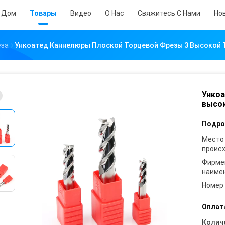
Дом
Товары
Видео
О Нас
Свяжитесь С Нами
Но
еза
Ункоатед Каннелюры Плоской Торцевой Фрезы 3 Высокой 
Ункоа
высок
Подро
Место
проис
Фирме
наиме
Номер
Оплат
Колич