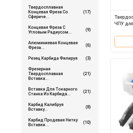
Твердосплавная
Концевая Фреза Со
(17)
Сфериче...
Твердос
ЧПУ для
Концевая Фреза С
(9)
Mgmn 3
Угловым Радиусом...
Алюминиевая Концевая
(6)
Фреза...
Резец Карбида Филируя
(3)
Фрезерная
Твердосплавная
(21)
Вставка...
Вставка Для Токарного
(21)
Станка Из Карбида...
Карбид Калибруя
(8)
Вставку...
Карбид Продевая Нитку
(10)
Вставки...