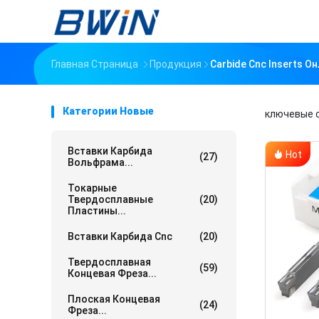
Главная Страница
Продукция
Carbide Cnc Inserts 
Категории Новые
ключевые 
Вставки Карбида
Hot
(27)
Вольфрама...
Токарные
Твердосплавные
(20)
Пластины...
Вставки Карбида Cnc
(20)
Твердосплавная
(59)
Концевая Фреза...
Плоская Концевая
(24)
Фреза...