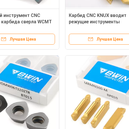
й инструмент CNC
Карбид CNC KNUX вводит
 карбида сверла WCMT
режущие инструменты
Indexable поворачивая
токарного станка литого
железа высокой точности
Лучшая Цена
Лучшая Цена