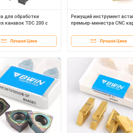
а для обработки
Режущий инструмент вста
х канавок TDC 200 с
премьер-министра CNC ка
лезвием Пластина для
вольфрама CCMT060208
го станка с ЧПУ
поворачивая
Лучшая Цена
Лучшая Цена