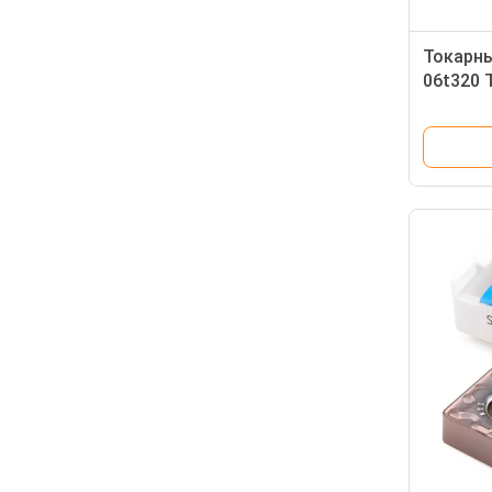
Токарн
06t320 
резки и