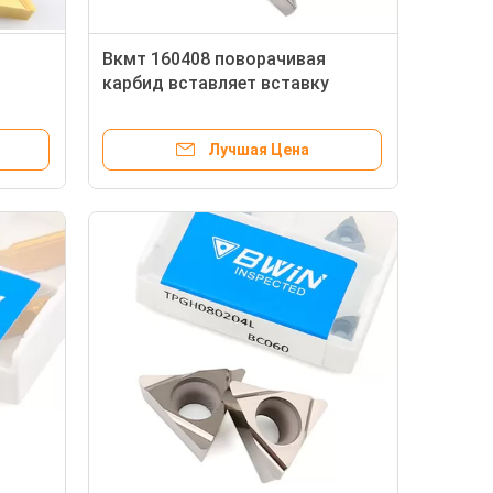
Вкмт 160408 поворачивая
карбид вставляет вставку
токарного станка Кнк
инструмента нержавеющей
Лучшая Цена
стали