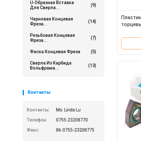
U-Образная Вставка
(9)
Для Сверла...
Пластин
Черновая Концевая
(14)
Фреза...
торцевы
острым 
Резьбовая Концевая
(7)
токарно
Фреза...
Фаска Концевая Фреза
(5)
Сверла Из Карбида
(13)
Вольфрама...
Контакты
Контакты:
Ms. Linda Lu
Телефон:
0755-23208770
Факс:
86-0755-23208775