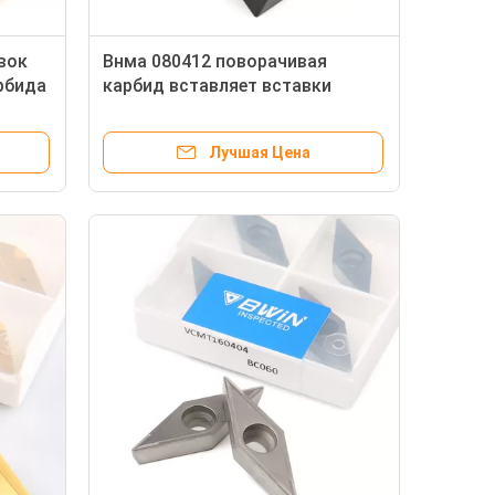
вок
Внма 080412 поворачивая
рбида
карбид вставляет вставки
токарного станка металла
вырезывая вставки карбида Кнк
Лучшая Цена