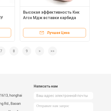
в
Высокая эффективность Кнк
ПУ
Агсн Мдж вставки карбида
одачу
Семт ​​13Т3 филируя вперед
Лучшая Цена
7
8
9
>
>>
и
Написать нам
.1613, honghai
ng Rd., Baoan