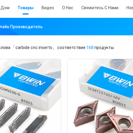
Дом
Товары
Видео
О Нас
Свяжитесь С Нами
Но
Онлайн Производитель
слова
「carbide cnc inserts」
соответствие
168
продукты.