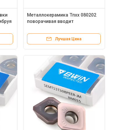
вки
Металлокерамика Тпхх 080202
ибруя
поворачивая вводит
в
термальный удар вольфрама
для поворачивая инструмента
Лучшая Цена