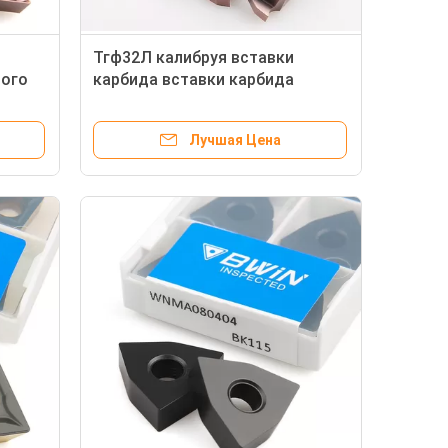
Тгф32Л калибруя вставки
ного
карбида вставки карбида
T 07
вырезом покрытые вставки для
токарного станка металла
Лучшая Цена