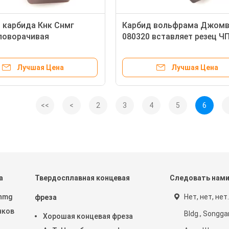
 карбида Кнк Снмг
Карбид вольфрама Джом
поворачивая
080320 вставляет резец Ч
ленный на заказ
Ззср фрезеруя высокую п
ый металл
Лучшая Цена
Лучшая Цена
<<
<
2
3
4
5
6
а
Твердосплавная концевая
Следовать нам
Dnmg
Нет, нет, нет
фреза
нков
Bldg., Songga
Хорошая концевая фреза