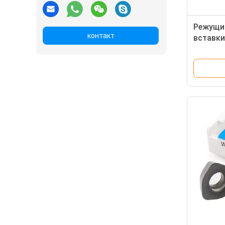
Режущи
контакт
вставки
06t304 