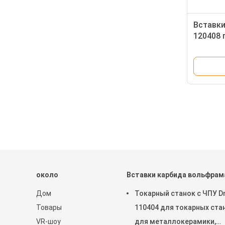
Вставки
120408 
изготов
различн
около
Вставки карбида вольфрам
Дом
Токарный станок с ЧПУ 
Товары
110404 для токарных ста
VR-шоу
для металлокерамики,