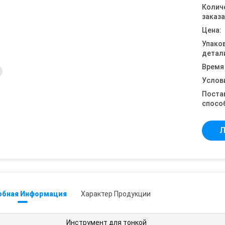
Колич
заказа
Цена:
Упако
детал
Время
Услов
Поста
спосо
Л
обная Информация
Характер Продукции
Инструмент для тонкой