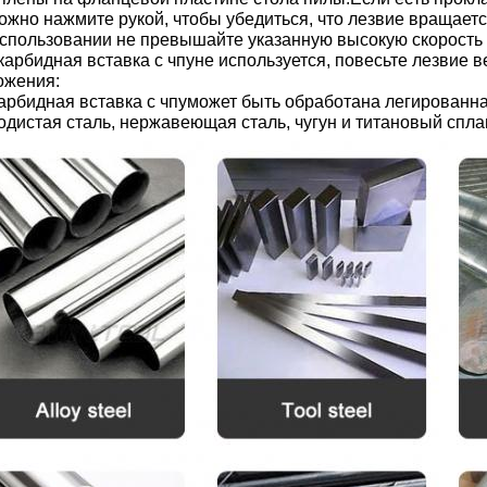
ожно нажмите рукой, чтобы убедиться, что лезвие вращаетс
спользовании не превышайте указанную высокую скорость
карбидная вставка с чпу
не используется, повесьте лезвие в
ожения:
арбидная вставка с чпу
может быть обработана легированна
одистая сталь, нержавеющая сталь, чугун и титановый сп