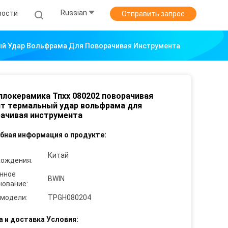
Russian
вости
Отправить запрос
ый Удар Вольфрама Для Поворачивая Инструмента
локерамика Тпхх 080202 поворачивая
т термальный удар вольфрама для
ачивая инструмента
бная информация о продукте:
Китай
хождения:
нное
BWIN
нование:
 модели:
TPGH080204
а и доставка Условия: