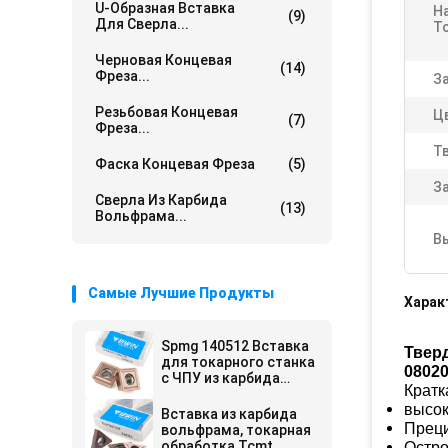
U-Образная Вставка
Н
(9)
Для Сверла...
Т
Черновая Концевая
(14)
Фреза...
З
Резьбовая Концевая
Ц
(7)
Фреза...
Т
Фаска Концевая Фреза
(5)
З
Сверла Из Карбида
(13)
Вольфрама...
В
Самые Лучшие Продукты
Харак
Spmg 140512 Вставка
Твер
для токарного станка
08020
с ЧПУ из карбида
Кратк
вольфрама
высок
Вставка из карбида
Преци
вольфрама, токарная
обработка Tcmt
Остро