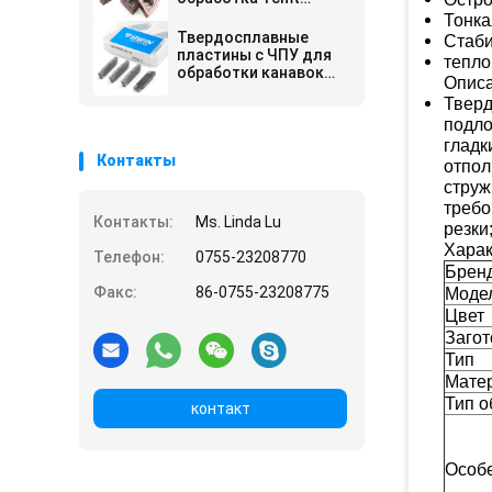
090204
Тонка
Твердосплавные
Стаби
пластины с ЧПУ для
тепло
обработки канавок
Описа
Mgmn 300
Тверд
подло
гладк
Контакты
отпол
струж
требо
Контакты:
Ms. Linda Lu
резки
Харак
Телефон:
0755-23208770
Брен
Факс:
86-0755-23208775
Моде
Цвет
Загот
Тип
Мате
Тип о
контакт
Особ