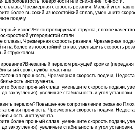
я шероховатость поверхности или снижение точности.
е сплавы, Чрезмерная скорость резания, Малый угол накло
ите более высокий износостойкий сплав, уменьшите скорост
чьте подачу.
атерный износ?Неконтролируемая стружка, плохое качество
оскоростной углеродистой стали
е сплавы, Чрезмерная скорость резания, Чрезмерная подач
ти на более износостойкий сплав, уменьшить скорость рез
ый стружколом.
пирование?Внезапный перелом режущей кромки (передняя п
бильный срок службы пластины
таточная прочность, Чрезмерная скорость подачи, Недоста
бильность инструмента.
ите более прочный сплав, уменьшите скорость подачи, уве
 до закругления), увеличьте стабильность и угол установки
тавить перелом?Повышенное сопротивление резанию Плоха
таточная прочность, Чрезмерная скорость подачи, Недоста
бильность инструмента.
ите более прочный сплав, уменьшите скорость подачи, уве
 до закругления), увеличьте стабильность и угол установки.