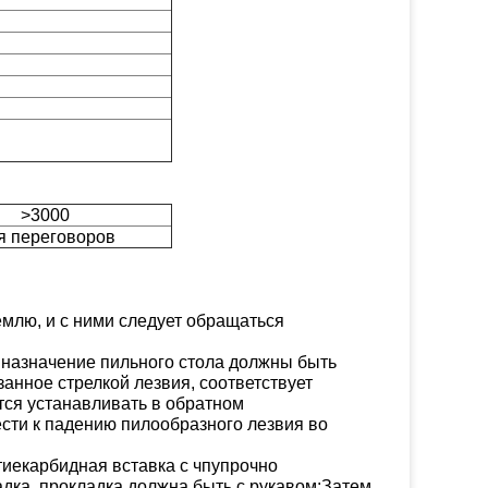
>3000
я переговоров
емлю, и с ними следует обращаться
и назначение пильного стола должны быть
занное стрелкой лезвия, соответствует
ся устанавливать в обратном
сти к падению пилообразного лезвия во
тие
карбидная вставка с чпу
прочно
дка, прокладка должна быть с рукавом;Затем