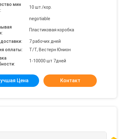
ество мин
10 шт./кор.
:
negotiable
вывая
Пластиковая коробка
и:
 доставки:
7 рабочих дней
ия оплаты:
Т/Т, Вестерн Юнион
вка
1-10000 шт 7дней
бности:
учшая Цена
Контакт