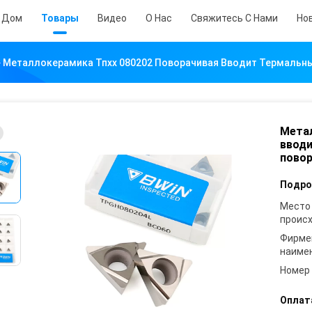
Дом
Товары
Видео
О Нас
Свяжитесь С Нами
Но
Металлокерамика Тпхх 080202 Поворачивая Вводит Термальн
Метал
вводи
повор
Подро
Место
проис
Фирме
наиме
Номер
Оплат