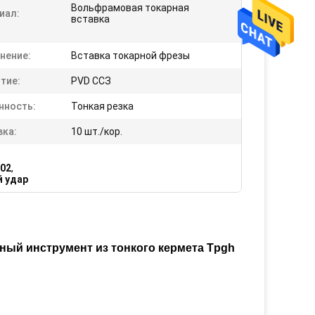
Вольфрамовая токарная
иал:
вставка
нение:
Вставка токарной фрезы
тие:
PVD ССЗ
нность:
Тонкая резка
вка:
10 шт./кор.
202
,
й удар
ный инструмент из тонкого кермета Tpgh