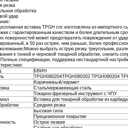
я резка
льная обработка
вой удар
ние:
осплавная вставка TPGH cnc изготовлена ​​из импортного 
жки с гарантированным качеством и более длительным ср
их поверхностей может предотвратить повреждения от удар
ированный, в 50 раз острее, чем раньше, более профессио
коломание;Можно выбрать острую резку, треугольник, разл
вания к тонкой и черновой токарной обработке, снизить со
;Полные спецификации, поддержка нестандартной настройк
теристики:
д
БВИН
ль
TPGH080204
TPGH080202 TPGH090204 TP
Коричневый/кермет
овка
Сталь/нержавеющая сталь
Токарно-фрезерный инструмент с ЧПУ
риал
Вставка для токарной обработки из карбид
бработки
Средняя резка
высокая сила
Прецизионное покрытие
енность
Острое лезвие
Стабильная обработка