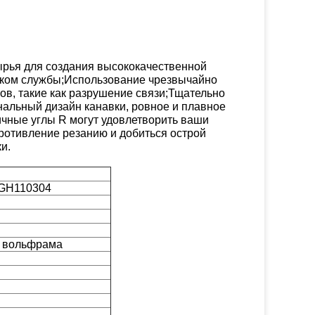
сырья для создания высококачественной
оком службы;Использование чрезвычайно
ов, такие как разрушение связи;Тщательно
нальный дизайн канавки, ровное и плавное
ичные углы R могут удовлетворить ваши
противление резанию и добиться острой
и.
GH110304
а вольфрама