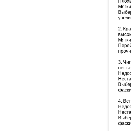
Плоха
Мягки
Выбер
увели
2. Кр
высок
Мягки
Перей
прочн
3. Чи
неста
Недос
Неста
Выбер
фаски
4. Вс
Недос
Неста
Выбер
фаски