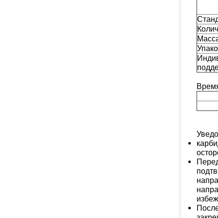
Стан
Колич
Масс
Упако
Инди
подд
Врем
Уведо
карби
остор
Перед
подтв
напра
напра
избеж
После
закре