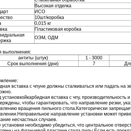
Высокая отделка
дарт
ИСО
ество
10шт/коробка
а
0,015 кг
вка
Пластиковая коробка
видуальная
ОЭМ, ОДМ
ержка
я выполнения:
антиты (штук)
1 - 3000
Срок выполнения (дни)
7
Дл
мление:
дная вставка с чпу
не должны сталкиваться или падать на з
ожно.
 установкой
карбидная вставка с чпу
, производительность 
ерждены, чтобы гарантировать, что направление резки, ука
влению вращения пильного стола.Категорически запрещает
влении.Неправильное направление установки может приве
ание несчастных случаев.
 установки необходимо убедиться, что центральное отверс
плены на фланцевой пластине стола пилы.Если есть прокла