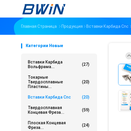
Главная Страница
Продукция
Вставки Карбида Cnc
Категории Новые
Вставки Карбида
(27)
Вольфрама...
Токарные
Твердосплавные
(20)
Пластины...
Вставки Карбида Cnc
(20)
Твердосплавная
(59)
Концевая Фреза...
Плоская Концевая
(24)
Фреза...