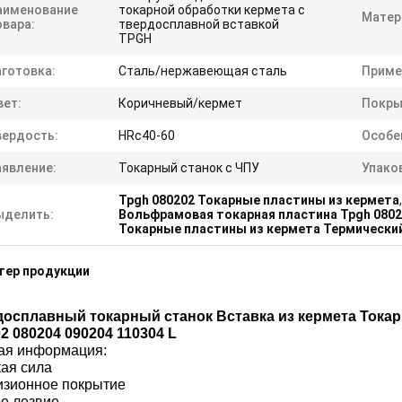
аименование
токарной обработки кермета с
Матер
овара:
твердосплавной вставкой
TPGH
аготовка:
Сталь/нержавеющая сталь
Приме
вет:
Коричневый/кермет
Покры
вердость:
HRc40-60
Особе
аявление:
Токарный станок с ЧПУ
Упако
Tpgh 080202 Токарные пластины из кермета
,
ыделить:
Вольфрамовая токарная пластина Tpgh 080
Токарные пластины из кермета Термически
тер продукции
досплавный токарный станок Вставка из кермета Токар
2 080204 090204 110304 L
ая информация:
ая сила
зионное покрытие
е лезвие