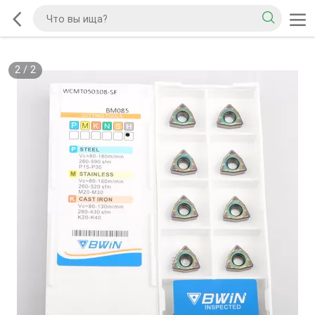
2
/
2