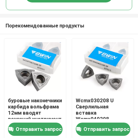
Порекомендованные продукты
Дом
буровые наконечники
Wcmx030208 U
карбида вольфрама
Сверлильная
12мм вводят
вставка
Товары
режущий инструмент
Wcmx040208
резца для машины
Сменные режущие
Отправить запрос
Отправить запрос
Кнк
пластины из карбида
Видео
вольфрама