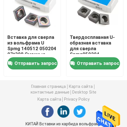
Токарные твердосплавные пластины
Вставки карбида Cnc
Вставка для сверла
Твердосплавная U-
из вольфрама U
образная вставка
Spmg 140512 050204
для сверла
Твердосплавная концевая фреза
07t308 Сменные
Spmg050204
вставки для сверла
Индексируемый
Отправить запрос
Отправить запрос
режущий инструмент
Плоская концевая фреза
Spmg 060204
Твердосплавная концевая фреза со сферическим к
Главная страница
Карта сайта
контактные данные
Desktop Site
Карта сайта
Privacy Policy
Концевая фреза с угловым радиусом
Алюминиевая концевая фреза
КИТАЙ Вставки из карбида вольфрама