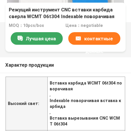
Режущий инструмент CNC вставки карбида
сверла WCMT 06t304 Indexable поворачивая
MOQ：10pcs/box
Цена：negotiable
Лучшая цена
контактные
данные
Характер продукции
Вставка карбида WCMT 06t304 по
ворачивая
,
Indexable поворачивая вставка к
Высокий свет:
арбида
,
Вставка вырезывания CNC WCM
T 06t304