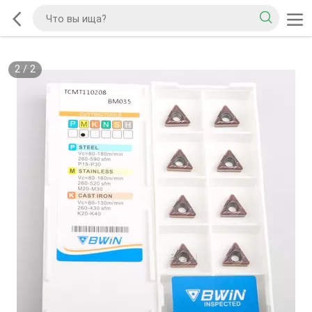
2
/
2