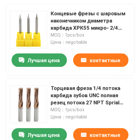
Концевые фрезы с шаровым
наконечником диаметра
карбида ХРК55 микро- 2/4
биты концевой фрезы
MOQ：1pcs/box
каннелюр для алюминия
Цена：negotiable
Лучшая цена
контактные
данные
Торцевая фреза 1/4 потока
карбида зубов UNC полная
резец потока 27 NPT Sprial
филируя
MOQ：1pcs/box
Цена：negotiable
Лучшая цена
контактные