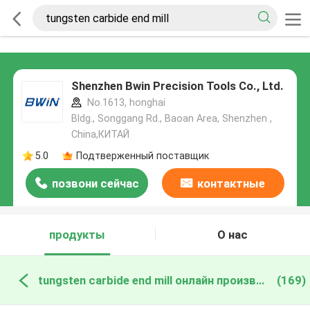
Shenzhen Bwin Precision Tools Co., Ltd.
No.1613, honghai
Bldg., Songgang Rd., Baoan Area, Shenzhen ,
China,КИТАЙ
5.0
Подтверженный поставщик
позвони сейчас
контактные
данные
продукты
О нас
tungsten carbide end mill онлайн производство
(169)