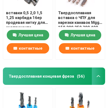
вставки 0,5 2,0 1,5
Твердосплавная
1,25 карбида 16ер
вставка с ЧПУ для
продевая нитку для
нарезки канавок Mggn
инструмента
150 200 250 300 400
токарной обработки
500 L R Jm
Лучшая цена
Лучшая цена
резьбы ИСО
Надрезный
инструмент
контактные
контактные
данные
данные
Твердосплавная концевая фреза
(56)