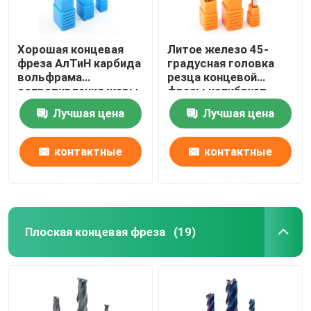
Хорошая концевая
Литое железо 45-
фреза АлТиН карбида
градусная головка
вольфрама
резца концевой
сопротивления жары
фрезы калибрует
покрывая торцевую
концевую фрезу с
Лучшая цена
Лучшая цена
фрезу 6мм
шаровым
наконечником из
карбида
контактные
контактные
данные
данные
Плоская концевая фреза
(19)