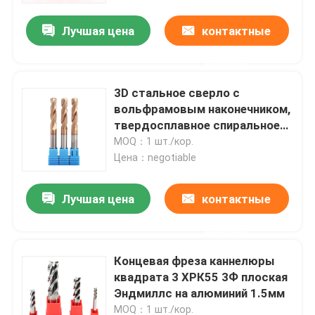
Лучшая цена
контактные
данные
3D стальное сверло с
вольфрамовым наконечником,
твердосплавное спиральное
сверло с внутренним
MOQ：1 шт./кор.
охлаждением
Цена：negotiable
Лучшая цена
контактные
Дом
данные
Концевая фреза каннелюры
Товары
квадрата 3 ХРК55 3Ф плоская
Эндмиллс на алюминий 1.5мм
Видео
MOQ：1 шт./кор.