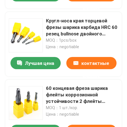
данные
Кругл-носа края торцевой
фрезы шарика карбида HRC 60
резец bullnose двойного
филируя
MOQ：1pcs/box
Цена：negotiable
Лучшая цена
контактные
данные
60 концевая фреза шарика
флейты коррозионной
устойчивости 2 флейты
торцевой фрезы носа шарика
MOQ：1 шт./кор.
карбида градусов
Цена：negotiable