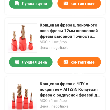
Лучшая цена
контактные
данные
Концевая фреза шпоночного
паза фрезы 12мм шпоночной
фрезы высокой точности
вольфрама
MOQ：1 шт./кор.
Цена：negotiable
Лучшая цена
контактные
данные
Концевая фреза с ЧПУ с
покрытием AlTiSiN Концевая
фреза с радиусной фрезой для
глубоких канавок
MOQ：1 шт./кор.
Цена：negotiable