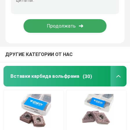
Резец карбида филируя
Фрезерная твердосплавная вставка
Вставка для токарного станка из карбида
ДРУГИЕ КАТЕГОРИИ ОТ НАС
Карбид калибруя вставку
Вставки карбида вольфрама
(30)
Карбид продевая нитку вставки
U-образная вставка для сверла
Черновая концевая фреза