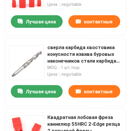
Цена：negotiable
О нас
Лучшая цена
контактные
данные
Тур по фабрике
сверла карбида хвостовика
Контроль качества
конусности извива буровых
наконечников стали карбида
16мм для металла
MOQ：1 шт./кор.
Свяжитесь с нами
Цена：negotiable
Новости
Лучшая цена
контактные
данные
Сделать запрос
Квадратная лобовая фреза
каннелюр 55HRC 2-Edge резца
Вставки карбида вольфрама
2 торцевой фрезы