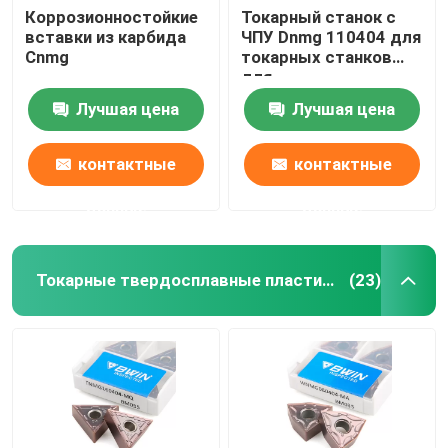
Коррозионностойкие
Токарный станок с
вставки из карбида
ЧПУ Dnmg 110404 для
Резьбовая концевая фреза
Cnmg
токарных станков
для
металлокерамики,
Фаска концевая фреза
Лучшая цена
Лучшая цена
режущий инструмент
контактные
контактные
Сверла из карбида вольфрама
данные
данные
Токарные твердосплавные пластины
(23)