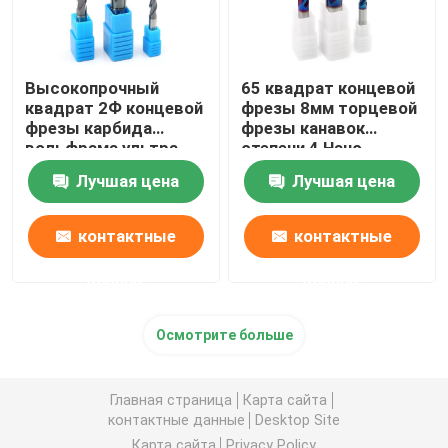
Высокопрочный
65 квадрат концевой
квадрат 2Ф концевой
фрезы 8мм торцевой
фрезы карбида
фрезы канавок
вольфрама ультра
степени 4 Нано
штраф
покрытый синью
Лучшая цена
Лучшая цена
контактные
контактные
данные
данные
Осмотрите больше
Главная страница
Карта сайта
контактные данные
Desktop Site
Карта сайта
Privacy Policy