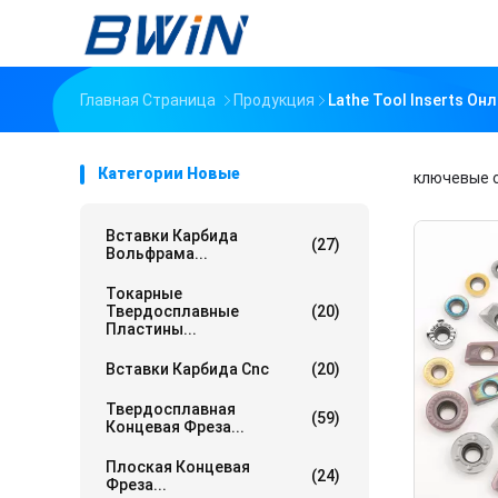
Главная Страница
Продукция
Lathe Tool Inserts О
Категории Новые
ключевые 
Вставки Карбида
(27)
Вольфрама...
Токарные
Твердосплавные
(20)
Пластины...
Вставки Карбида Cnc
(20)
Твердосплавная
(59)
Концевая Фреза...
Плоская Концевая
(24)
Фреза...