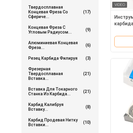
Твердосплавная
Концевая Фреза Со
(17)
Сфериче...
Инструм
карбид
Концевая Фреза С
(9)
вводит 
Угловым Радиусом...
токарно
Алюминиевая Концевая
(6)
Фреза...
Резец Карбида Филируя
(3)
Фрезерная
Твердосплавная
(21)
Вставка...
Вставка Для Токарного
(21)
Станка Из Карбида...
Карбид Калибруя
(8)
Вставку...
Карбид Продевая Нитку
(10)
Вставки...