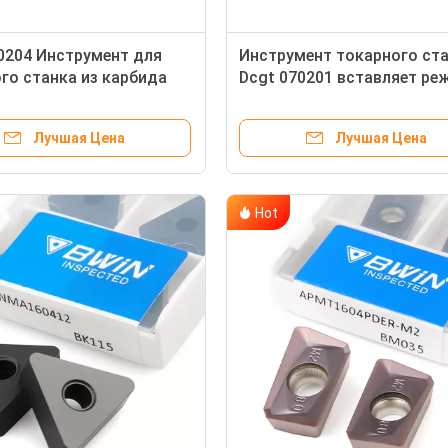
0204 Инструмент для
Инструмент токарного ст
го станка из карбида
Dcgt 070201 вставляет ре
ама вставляет алюминий
вставки металла инструм
Cnc High Finish
Лучшая Цена
Лучшая Цена
Hot