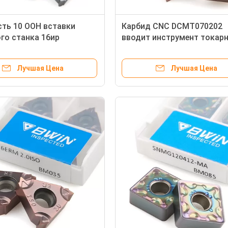
ть 10 ООН вставки
Карбид CNC DCMT070202
го станка 16ир
вводит инструмент токар
я нитку вставки
станка металла 11T3 DCM
го станка карбида 16ер
Лучшая Цена
Лучшая Цена
я