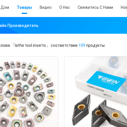
Дом
Товары
Видео
О Нас
Свяжитесь С Нами
Но
нлайн Производитель
слова
「lathe tool inserts」
соответствие
109
продукты.