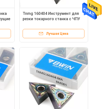
анка
Tnmg 160404 Инструмент для
жущие
резки токарного станка с ЧПУ
ента
Вставка High Finish Tnmg 160408
Лучшая Цена