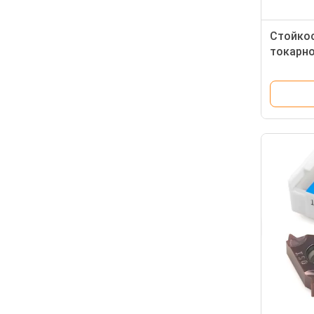
Стойкос
токарно
продева
токарно
высока