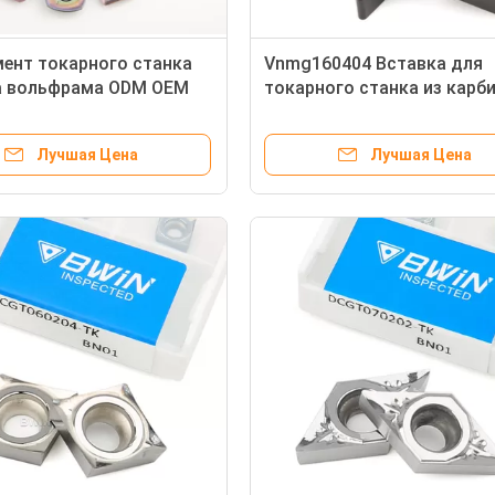
ент токарного станка
Vnmg160404 Вставка для
а вольфрама ODM OEM
токарного станка из карб
режущий инструмент
токарного станка с тита
го станка CNC
покрытием
Лучшая Цена
Лучшая Цена