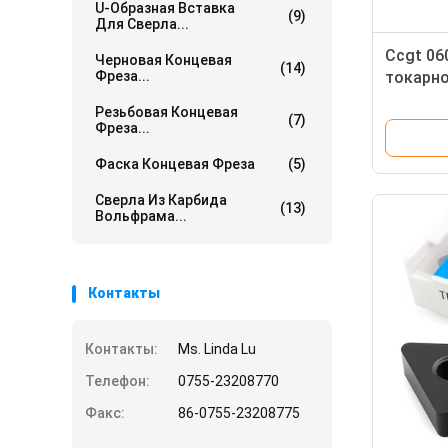
U-Образная Вставка
(9)
Для Сверла...
Ccgt 06
Черновая Концевая
(14)
Фреза...
токарно
вольфр
Резьбовая Концевая
(7)
Фреза...
Фаска Концевая Фреза
(5)
Сверла Из Карбида
(13)
Вольфрама...
Контакты
Контакты:
Ms. Linda Lu
Телефон:
0755-23208770
Факс:
86-0755-23208775