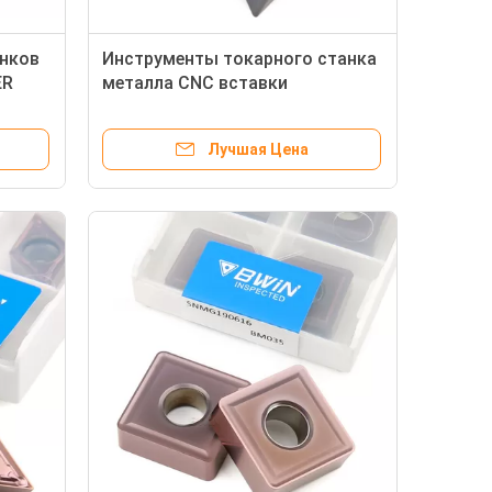
анков
Инструменты токарного станка
ER
металла CNC вставки
инструмента Matrial стали
TNMG 160404 Stenless
Лучшая Цена
поворачивая