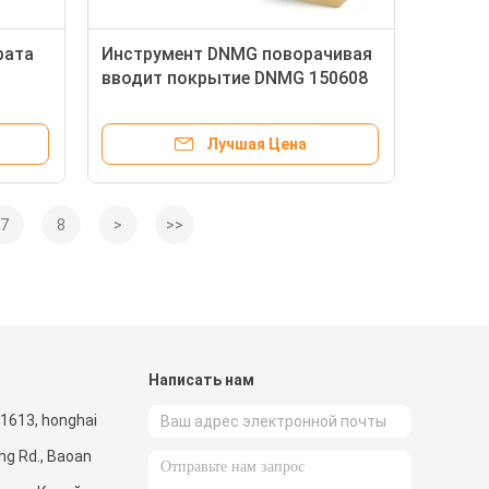
рата
Инструмент DNMG поворачивая
вводит покрытие DNMG 150608
ида
цвета DNMG 150612 двойное
ама
Лучшая Цена
7
8
>
>>
и
Написать нам
.1613, honghai
ng Rd., Baoan