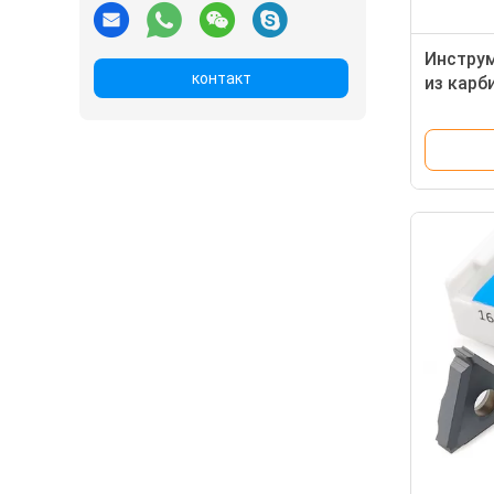
Инструм
контакт
из карб
160404 
высоко