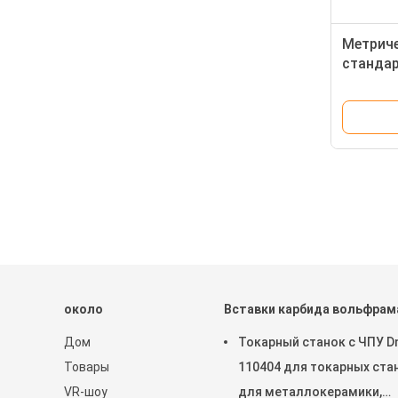
Метрич
стандар
карбида
карбида
около
Вставки карбида вольфрам
Дом
Токарный станок с ЧПУ 
Товары
110404 для токарных ста
VR-шоу
для металлокерамики,