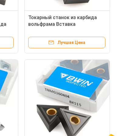
Токарный станок из карбида
ида
вольфрама Вставка
новым
SNMG120408 Токарный станок
Вставки Snmg120412 120404
Лучшая Цена