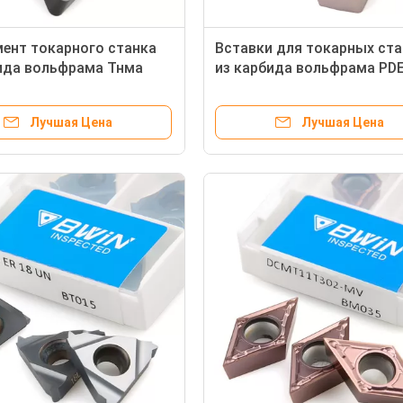
ент токарного станка
Вставки для токарных ст
ида вольфрама Тнма
из карбида вольфрама PD
поворачивая вставляет
е покрытое ПВД финиша
Лучшая Цена
Лучшая Цена