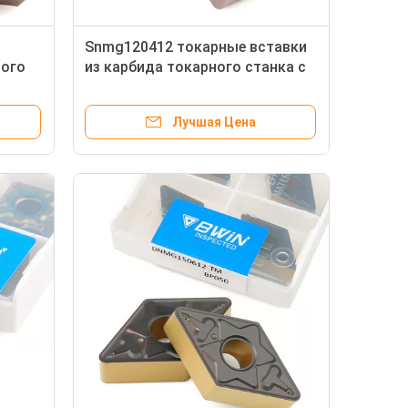
Snmg120412 токарные вставки
ного
из карбида токарного станка с
T 07
индексируемыми вставками из
карбида
Лучшая Цена