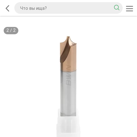
2
/
2