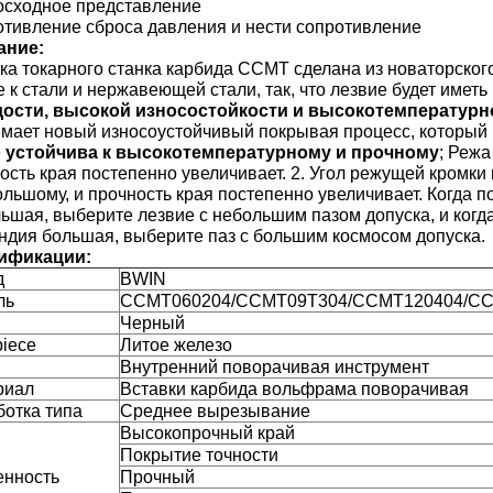
сходное представление
тивление сброса давления и нести сопротивление
ание:
ка токарного станка карбида CCMT сделана из новаторског
 к стали и нержавеющей стали, так, что лезвие будет име
дости, высокой износостойкости и высокотемпературн
мает новый износоустойчивый покрывая процесс, который 
е
устойчива к высокотемпературному и прочному
; Режа
ость края постепенно увеличивает. 2. Угол режущей кромк
ольшому, и прочность края постепенно увеличивает. Когда 
ьшая, выберите лезвие с небольшим пазом допуска, и когд
ндия большая, выберите паз с большим космосом допуска.
ификации:
д
BWIN
ль
CCMT060204/CCMT09T304/CCMT120404/C
Черный
iece
Литое железо
Внутренний поворачивая инструмент
риал
Вставки карбида вольфрама поворачивая
отка типа
Среднее вырезывание
Высокопрочный край
Покрытие точности
енность
Прочный