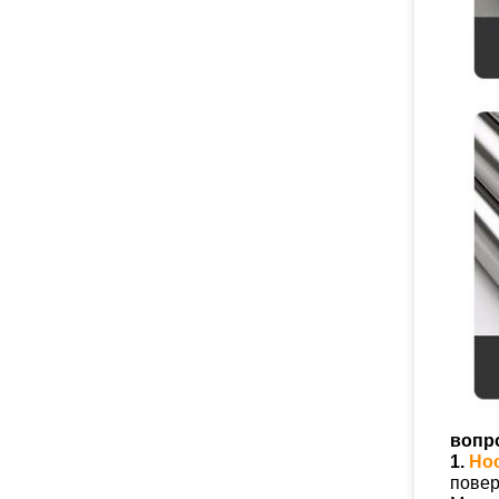
вопр
1.
Но
повер