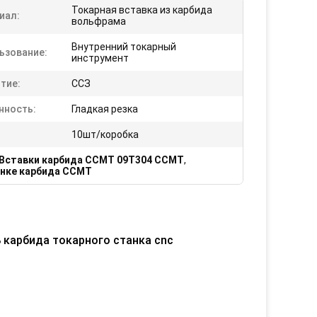
Токарная вставка из карбида
иал:
вольфрама
Внутренний токарный
ьзование:
инструмент
тие:
ССЗ
нность:
Гладкая резка
:
10шт/коробка
Вставки карбида CCMT 09T304 CCMT
,
анке карбида CCMT
карбида токарного станка cnc