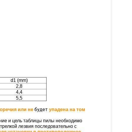
d1 (mm)
2,8
4,4
5,5
будет
оречия или не
упадена на том
ение и цель таблицы пилы необходимо
стрелкой лезвия последовательно с
для установки в противоположное