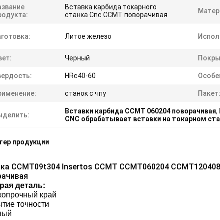
азвание
Вставка карбида токарного
Матер
родукта:
станка Cnc CCMT поворачивая
аготовка:
Литое железо
Испол
вет:
Черный
Покры
вердость:
HRc40-60
Особе
рименение:
станок с чпу
Пакет
Вставки карбида CCMT 060204 поворачивая
,
ыделить:
CNC обрабатывает вставки на токарном ст
тер продукции
вка CCMT09t304 Insertos CCMT CCMT060204 CCMT120408 
рачивая
рая деталь:
копрочный край
тие точности
ный