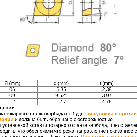
Я (mm)
d (mm)
t (mm)
06
6,35
2,38
09
9,525
3,97
12
12,7
4,76
щение:
будет
ка токарного станка карбида не
вступлена в против
вании
и должна быть обращана с осторожностью.
 установкой вставки токарного станка карбида, представл
ердить, что обеспечили что режа направление показанное 
влением вращения таблицы пилы.
Оно строго запрещен 