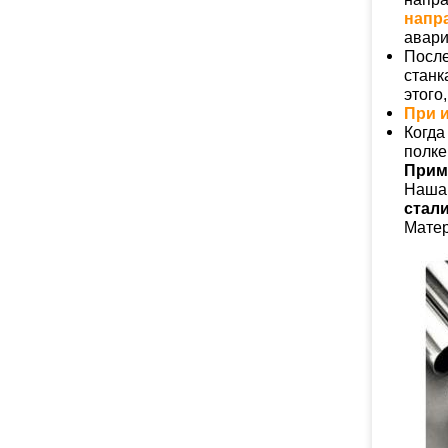
напр
авари
После
станк
этого
При 
Когда
полке
Прим
Наша 
стали
Матер