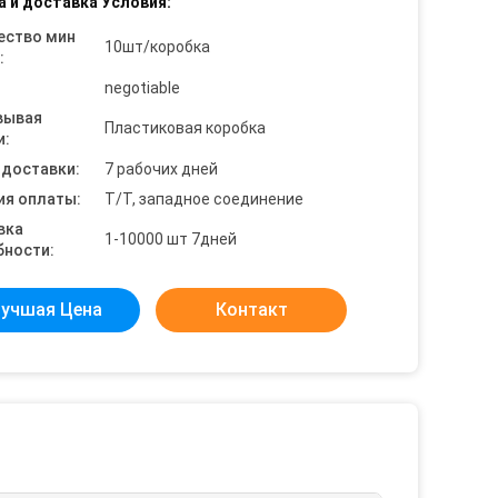
а и доставка Условия:
ество мин
10шт/коробка
:
negotiable
вывая
Пластиковая коробка
и:
 доставки:
7 рабочих дней
ия оплаты:
T/T, западное соединение
вка
1-10000 шт 7дней
бности:
учшая Цена
Контакт