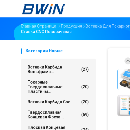
Главная Страница
Продукция
Вставка Для Токарног
Станка CNC Поворачивая
Категории Новые
Вставки Карбида
(27)
Вольфрама...
Токарные
Твердосплавные
(20)
Пластины...
Вставки Карбида Cnc
(20)
Твердосплавная
(59)
Концевая Фреза...
Плоская Концевая
(24)