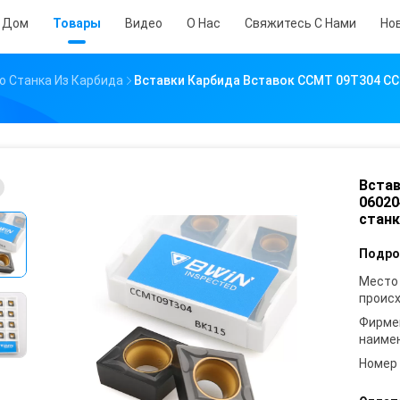
Дом
Товары
Видео
О Нас
Свяжитесь С Нами
Но
о Станка Из Карбида
Вставки Карбида Вставок CCMT 09T304 C
Встав
06020
станк
Подро
Место
проис
Фирме
наиме
Номер