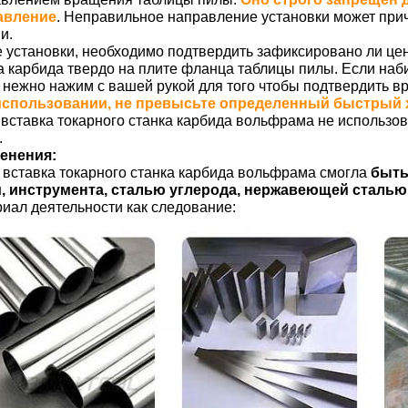
авление
. Неправильное направление установки может прич
и.
 установки, необходимо подтвердить зафиксировано ли цен
а карбида твердо на плите фланца таблицы пилы. Если наби
, нежно нажим с вашей рукой для того чтобы подтвердить в
использовании, не превысьте определенный быстрый 
 вставка токарного станка карбида вольфрама не использов
.
енения:
вставка токарного станка карбида вольфрама смогла
быть
, инструмента, сталью углерода, нержавеющей сталью,
иал деятельности как следование: