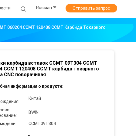
Russian
вости
Отправить запрос
CMT 060204 CCMT 120408 CCMT Карбида Токарного
ки карбида вставок CCMT 09T304 CCMT
4 CCMT 120408 CCMT карбида токарного
а CNC поворачивая
бная информация о продукте:
Китай
хождения:
нное
BWIN
нование:
 модели:
CCMT09T304