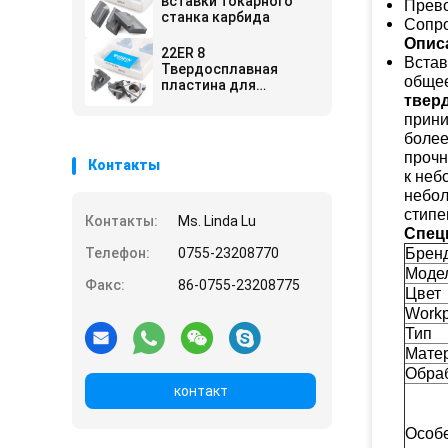
вставки токарного
Прево
станка карбида
Сопро
Опис
22ER 8
Встав
Твердосплавная
общее
пластина для
твер
нарезания резьбы
Acme
прини
боле
прочн
Контакты
к неб
небол
стипе
Контакты:
Ms. Linda Lu
Спец
Телефон:
0755-23208770
Брен
Моде
Факс:
86-0755-23208775
Цвет
Workp
Тип
Мате
Обраб
контакт
Особ