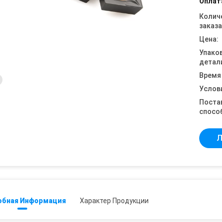
Оплат
Колич
заказа
Цена:
Упако
детал
Время
Услов
Поста
спосо
Л
обная Информация
Характер Продукции