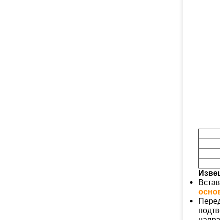
Изве
Встав
осно
Перед
подтв
напра