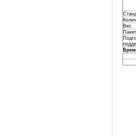
Стан
Колич
Вес
Пакет
Подг
подд
Врем