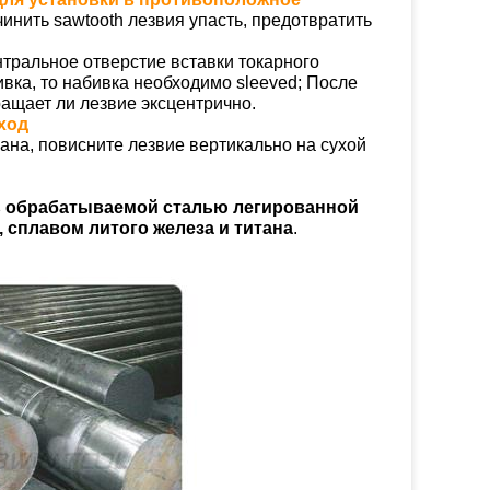
инить sawtooth лезвия упасть, предотвратить
тральное отверстие вставки токарного
вка, то набивка необходимо sleeved; После
ращает ли лезвие эксцентрично.
ход
ана, повисните лезвие вертикально на сухой
 обрабатываемой сталью легированной
 сплавом литого железа и титана
.