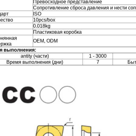
Превосходное представление
Сопротивление сброса давления и нести со
дарт
ISO
ество
10pcs/box
0.018kg
Пластиковая коробка
онянная
OEM, ODM
ержка
я выполнения:
antity (части)
1 - 3000
Время выполнения (дни)
7
Быт