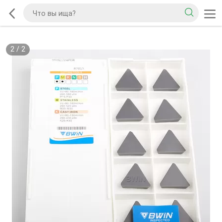
2
/
2