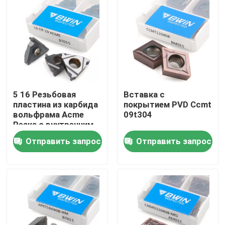
О нас
Тур по фабрике
Контроль качества
5 16 Резьбовая
Вставка с
пластина из карбида
покрытием PVD Ccmt
вольфрама Acme
09t304
Свяжитесь с нами
Резка с внутренним
шагом
Отправить запрос
Отправить запрос
Новости
Сделать запрос
Вставки карбида вольфрама