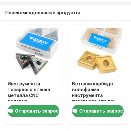
Порекомендованные продукты
Инструменты
Вставки карбида
токарного станка
вольфрама
Дом
металла CNC
инструмента
вставки
токарного станка
инструмента Matrial
вставки CNMG 1606
Отправить запрос
Отправить запрос
Товары
стали TNMG 160404
поворачивая
Stenless поворачивая
Видео