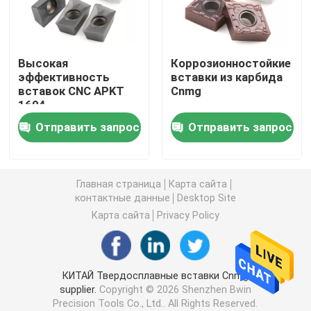
Токарные твердосплавные пластины
Высокая
Коррозионностойкие
эффективность
вставки из карбида
Вставки карбида Cnc
вставок CNC APKT
Cnmg
1604
цементированная
Твердосплавная концевая фреза
Отправить запрос
Отправить запрос
филируя для
нержавеющей стали
Плоская концевая фреза
Главная страница
Карта сайта
контактные данные
Desktop Site
Твердосплавная концевая фреза со сферическим к
Карта сайта
Privacy Policy
Концевая фреза с угловым радиусом
КИТАЙ Твердосплавные вставки Cnmg
supplier.
Copyright © 2026 Shenzhen Bwin
Алюминиевая концевая фреза
Precision Tools Co., Ltd.. All Rights Reserved.