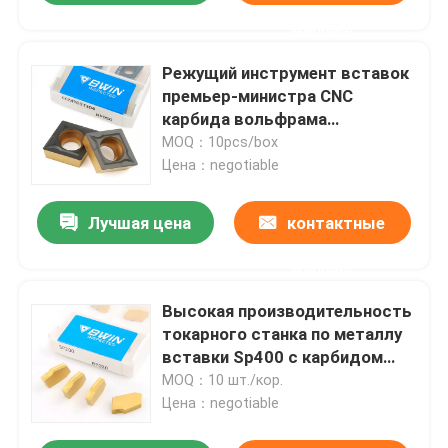
данные
Режущий инструмент вставок
премьер-министра CNC
карбида вольфрама
CCMT060208 поворачивая
MOQ：10pcs/box
Цена：negotiable
Лучшая цена
контактные
данные
Высокая производительность
токарного станка по металлу
вставки Sp400 с карбидом
вольфрама Sp300
MOQ：10 шт./кор.
Цена：negotiable