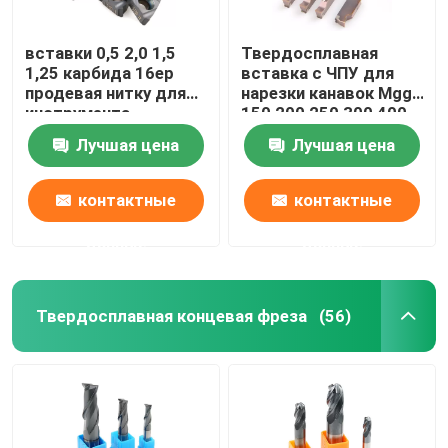
вставки 0,5 2,0 1,5
Твердосплавная
1,25 карбида 16ер
вставка с ЧПУ для
продевая нитку для
нарезки канавок Mggn
инструмента
150 200 250 300 400
токарной обработки
500 L R Jm
Лучшая цена
Лучшая цена
резьбы ИСО
Надрезный
инструмент
контактные
контактные
данные
данные
Твердосплавная концевая фреза
(56)