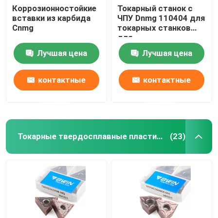
Коррозионностойкие
Токарный станок с
вставки из карбида
ЧПУ Dnmg 110404 для
Резьбовая концевая фреза
Cnmg
токарных станков
для
металлокерамики,
Фаска концевая фреза
Лучшая цена
Лучшая цена
режущий инструмент
контактные
контактные
Сверла из карбида вольфрама
данные
данные
Токарные твердосплавные пластины
(23)