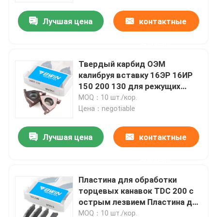
Лучшая цена
контактные
данные
Твердый карбид ОЭМ
калибруя вставку 16ЭР 16ИР
150 200 130 для режущих
инструментов Кнк
MOQ：10 шт./кор.
Цена：negotiable
Лучшая цена
контактные
Дом
данные
Пластина для обработки
Товары
торцевых канавок TDC 200 с
острым лезвием Пластина для
токарного станка с ЧПУ
Видео
MOQ：10 шт./кор.