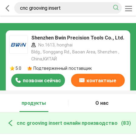
Shenzhen Bwin Precision Tools Co., Ltd.
No.1613, honghai
Bldg., Songgang Rd., Baoan Area, Shenzhen ,
China,КИТАЙ
5.0
Подтверженный поставщик
позвони сейчас
контактные
данные
продукты
О нас
cnc grooving insert онлайн производство
(83)