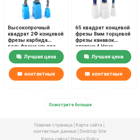
Высокопрочный
65 квадрат концевой
квадрат 2Ф концевой
фрезы 8мм торцевой
фрезы карбида
фрезы канавок
вольфрама ультра
степени 4 Нано
штраф
покрытый синью
Лучшая цена
Лучшая цена
контактные
контактные
данные
данные
Осмотрите больше
Главная страница
Карта сайта
контактные данные
Desktop Site
Карта сайта
Privacy Policy