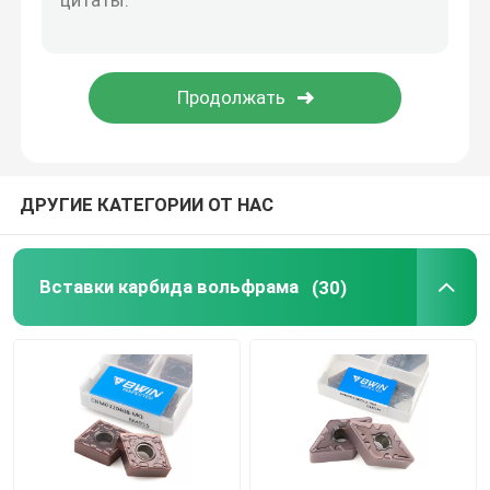
Резец карбида филируя
Фрезерная твердосплавная вставка
Вставка для токарного станка из карбида
ДРУГИЕ КАТЕГОРИИ ОТ НАС
Карбид калибруя вставку
Вставки карбида вольфрама
(30)
Карбид продевая нитку вставки
U-образная вставка для сверла
Черновая концевая фреза