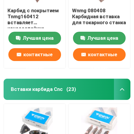
Карбид с покрытием
Wnmg 080408
Tnmg160412
Карбидная вставка
вставляет
для токарного станка
износостойкие
вставки из карбида
Лучшая цена
Лучшая цена
токарного станка
металла
контактные
контактные
данные
данные
Вставки карбида Cnc
(23)