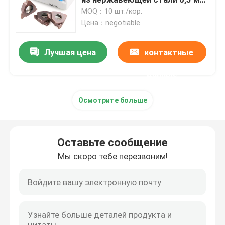
Тгф32р вырезание слота
MOQ：10 шт./кор.
стороны
Цена：negotiable
Токарные твердосплавные пластины
Лучшая цена
контактные
Вставки карбида Cnc
данные
Твердосплавная концевая фреза
Осмотрите больше
Плоская концевая фреза
Оставьте сообщение
Твердосплавная концевая фреза со сферическим к
Мы скоро тебе перезвоним!
Концевая фреза с угловым радиусом
Алюминиевая концевая фреза