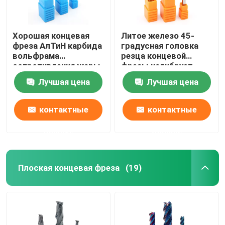
Хорошая концевая
Литое железо 45-
фреза АлТиН карбида
градусная головка
вольфрама
резца концевой
сопротивления жары
фрезы калибрует
покрывая торцевую
концевую фрезу с
Лучшая цена
Лучшая цена
фрезу 6мм
шаровым
наконечником из
карбида
контактные
контактные
данные
данные
Плоская концевая фреза
(19)