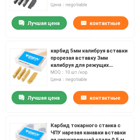
Цена：negotiable
О нас
Лучшая цена
контактные
данные
Тур по фабрике
карбид 5мм калибруя вставки
Контроль качества
прорезая вставку 3мм
калибруя для режущих
инструментов
MOQ：10 шт./кор.
Свяжитесь с нами
Цена：negotiable
Новости
Лучшая цена
контактные
данные
Сделать запрос
Карбид токарного станка с
ЧПУ нарезая канавки вставки
Вставки карбида вольфрама
из нержавеющей стали 0,5 мм